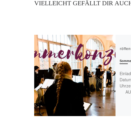
VIELLEICHT GEFÄLLT DIR AUC
Veröffen
Sommer
Einla
Datum
Uhrze
AULA