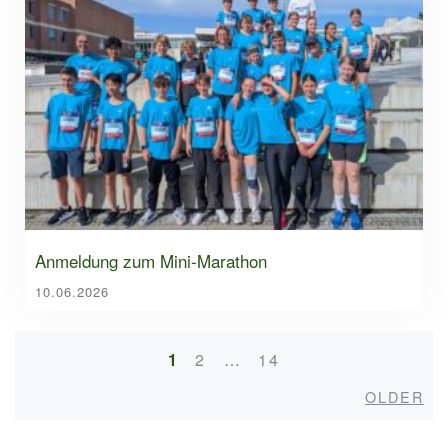
Anmeldung zum Mini-Marathon
10.06.2026
1
2
…
14
Posts
navigation
Old
OLDER